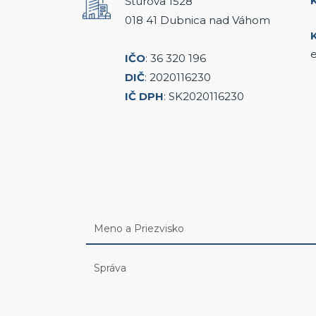
Štúrova 1528
018 41 Dubnica nad Váhom
e
IČO
: 36 320 196
DIČ
: 2020116230
IČ DPH
: SK2020116230