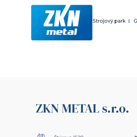
Skočiť
na
hlavný
O nás
Strojový park
G
obsah
ZKN METAL s.r.o.