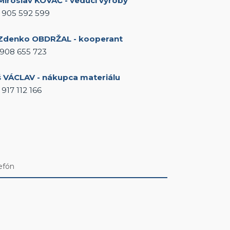
 Miroslav KOVÁČ - vedúci výroby
1 905 592 599
 Zdenko OBDRŽAL - kooperant
 908 655 723
š VÁCLAV - nákupca materiálu
 917 112 166