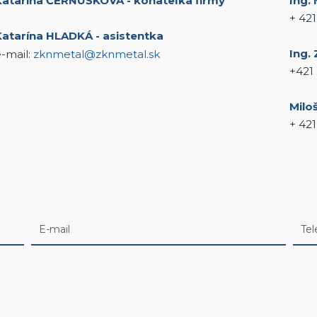
Katarína ČERNUŠKOVÁ - konateľka firmy
Ing.
+ 42
Katarína HLADKÁ - asistentka
Ing.
-mail:
zknmetal@zknmetal.sk
+421
Milo
+ 421